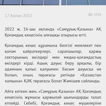
1036
17 Ақпан 2022
2022 ж. 16-шы ақпанда «Самұрық-Қазына» АҚ
Қоғамдық кеңесінің алғашқы отырысы өтті.
Қоғамдық кеңес құрамына белгілі мемлекет пен
қоғам қайраткерлері, сарапшылар, қаржы
секторының өкілдері мен медиа-қоғамдастық
өкілдері кірді. Ашық дауыс беру арқылы, бір
адамның қалыс қалуымен басым дауысқа ие
болып, оның төрағасы ретінде «Қазақстан
халқына» ҚӘҚ төрағасы Болат Жәмішев сайланды.
Айта кеткен жөн, «Самұрық-Қазына» АҚ Қоғамдық
кеңесінің жұмысы қаржылай шығындарды талап
етпейді. Себебі, Қоғамдық кеңес мүшелеріне