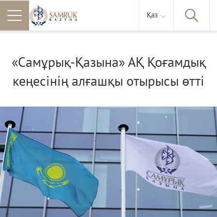
Қаз
«Самұрық-Қазына» АҚ Қоғамдық
кеңесінің алғашқы отырысы өтті