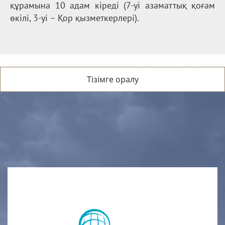
құрамына 10 адам кіреді (7-уі азаматтық қоғам
өкілі, 3-уі – Қор қызметкерлері).
Тізімге оралу