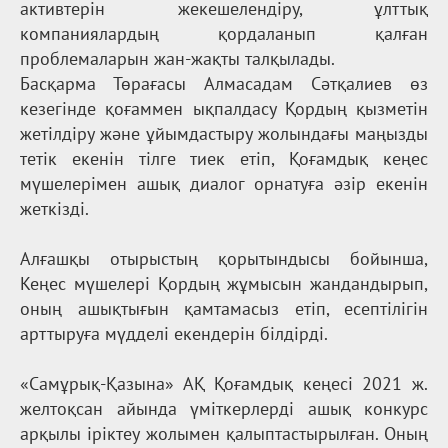
активтерін жекешелендіру, ұлттық
компаниялардың қордаланып қалған
проблемаларын жан-жақты талқылады.
Басқарма Төрағасы Алмасадам Сәтқалиев өз
кезегінде қоғаммен ықпалдасу Қордың қызметін
жетілдіру және ұйымдастыру жолындағы маңызды
тетік екенін тілге тиек етіп, Қоғамдық кеңес
мүшелерімен ашық диалог орнатуға әзір екенін
жеткізді.
Алғашқы отырыстың қорытындысы бойынша,
Кеңес мүшелері Қордың жұмысын жандандырып,
оның ашықтығын қамтамасыз етіп, есептілігін
арттыруға мүдделі екендерін білдірді.
«Самұрық-Қазына» АҚ Қоғамдық кеңесі 2021 ж.
желтоқсан айында үміткерлерді ашық конкурс
арқылы іріктеу жолымен қалыптастырылған. Оның