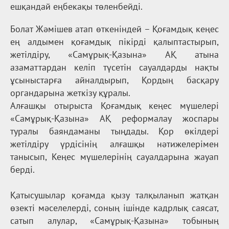
ешқандай еңбекақы төленбейді.
Болат Жәмішев атап өткеніндей – Қоғамдық кеңес
ең алдымен қоғамдық пікірді қалыптастырып,
жетілдіру, «Самұрық-Қазына» АҚ атына
азаматтардан келіп түсетін сауалдарды нақты
ұсыныстарға айналдырып, Қордың басқару
органдарына жеткізу құралы.
Алғашқы отырыста Қоғамдық кеңес мүшелері
«Самұрық-Қазына» АҚ реформалау жоспары
туралы баяндаманы тыңдады. Қор өкілдері
жетілдіру үрдісінің алғашқы нәтижелерімен
танысып, Кеңес мүшелерінің сауалдарына жауап
берді.
Қатысушылар қоғамда қызу талқыланып жатқан
өзекті мәселелерді, соның ішінде кадрлық саясат,
сатып алулар, «Самұрық-Қазына» тобының