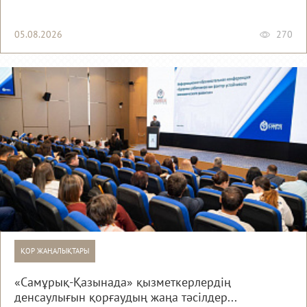
05.08.2026
270
ҚОР ЖАҢАЛЫҚТАРЫ
«Самұрық-Қазынада» қызметкерлердің
денсаулығын қорғаудың жаңа тәсілдер...