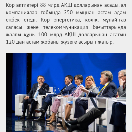
Қор активтері 88 млрд АҚШ долларынан асады, ал
компаниялар тобында 250 мыңнан астам адам
еңбек етеді. Қор энергетика, көлік, мұнай-газ
саласы және телекоммуникация бағыттарында
жалпы құны 100 млрд АҚШ долларынан асатын
120-дан астам жобаны жүзеге асырып жатыр.