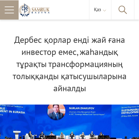
Қаз
Дербес қорлар енді жай ғана
инвестор емес, жаһандық
тұрақты трансформацияның
толыққанды қатысушыларына
айналды