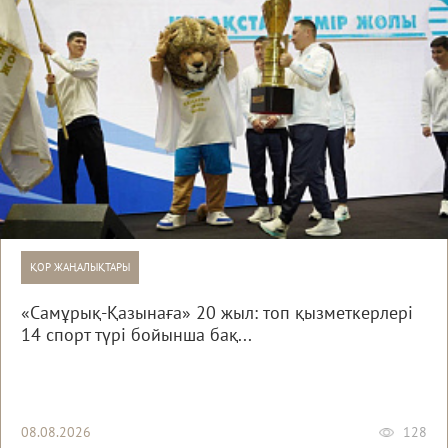
ҚОР ЖАҢАЛЫҚТАРЫ
«Самұрық-Қазынаға» 20 жыл: топ қызметкерлері
14 спорт түрі бойынша бақ...
08.08.2026
128