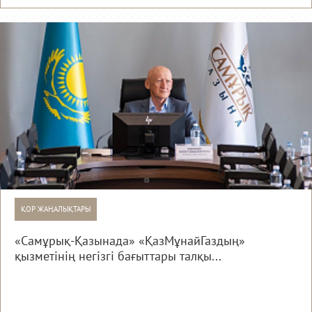
ҚОР ЖАҢАЛЫҚТАРЫ
«Самұрық-Қазынада» «ҚазМұнайГаздың»
қызметінің негізгі бағыттары талқы...