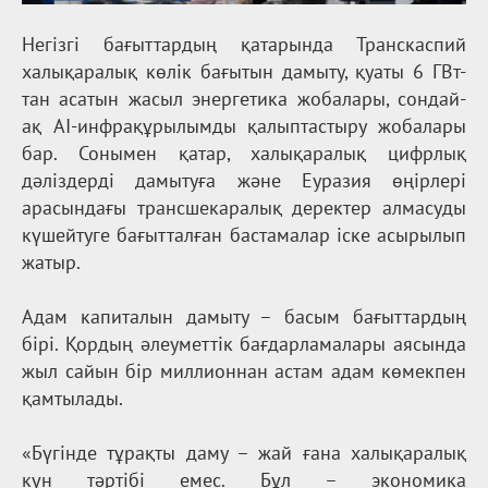
Негізгі бағыттардың қатарында Транскаспий
халықаралық көлік бағытын дамыту, қуаты 6 ГВт-
тан асатын жасыл энергетика жобалары, сондай-
ақ AI-инфрақұрылымды қалыптастыру жобалары
бар. Сонымен қатар, халықаралық цифрлық
дәліздерді дамытуға және Еуразия өңірлері
арасындағы трансшекаралық деректер алмасуды
күшейтуге бағытталған бастамалар іске асырылып
жатыр.
Адам капиталын дамыту – басым бағыттардың
бірі. Қордың әлеуметтік бағдарламалары аясында
жыл сайын бір миллионнан астам адам көмекпен
қамтылады.
«Бүгінде тұрақты даму – жай ғана халықаралық
күн тәртібі емес. Бұл – экономика