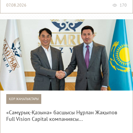
07.08.2026
170
ҚОР ЖАҢАЛЫҚТАРЫ
«Самұрық-Қазына» басшысы Нұрлан Жақыпов
Full Vision Capital компаниясы...