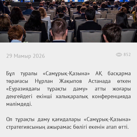
852
29 Мамыр 2026
Бұл туралы «Самұрық-Қазына» АҚ басқарма
төрағасы Нұрлан Жақыпов Астанада өткен
«Еуразиядағы тұрақты даму» атты жоғары
деңгейдегі екінші халықаралық конференцияда
мәлімдеді.
Ол тұрақты даму қағидалары «Самұрық-Қазына»
стратегиясының ажырамас бөлігі екенін атап өтті.