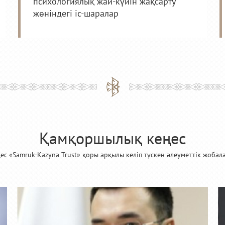
психологиялық жай-күйін жақсарту
жөніндегі іс-шаралар
Қамқоршылық кеңес
с «Samruk-Kazyna Trust» қоры арқылы келіп түскен әлеуметтік жобал