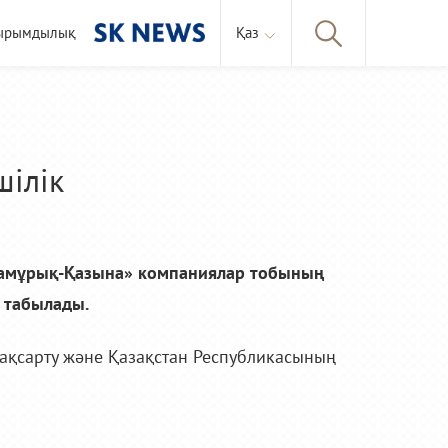
ырымдылық
Қаз
шілік
Самұрық-Қазына» компаниялар тобының
 табылады.
жақсарту және Қазақстан Республикасының