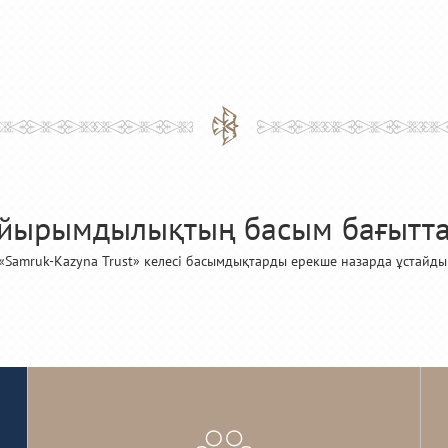
йырымдылықтың басым бағытт
«Samruk-Kazyna Trust» келесі басымдықтарды ерекше назарда ұстайды