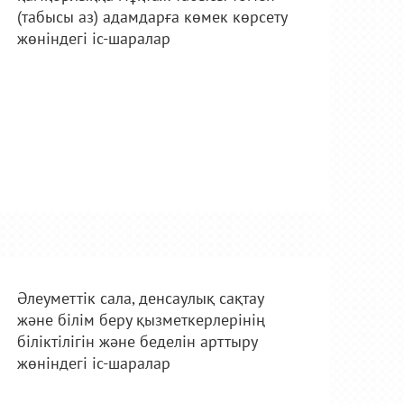
(табысы аз) адамдарға көмек көрсету
жөніндегі іс-шаралар
Әлеуметтік сала, денсаулық сақтау
және білім беру қызметкерлерінің
біліктілігін және беделін арттыру
жөніндегі іс-шаралар