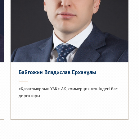
Байғожин Владислав Ерханұлы
«Қазатомпром» ҰАК» АҚ коммерция жөніндегі бас
директоры