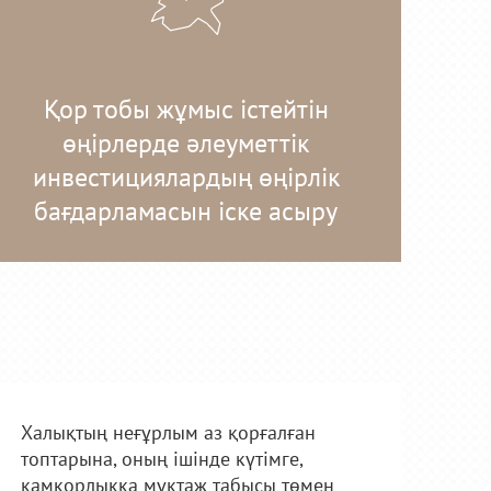
Қор тобы жұмыс істейтін
өңірлерде әлеуметтік
инвестициялардың өңірлік
бағдарламасын іске асыру
Халықтың неғұрлым аз қорғалған
топтарына, оның ішінде күтімге,
қамқорлыққа мұқтаж табысы төмен