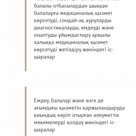
балалы отбасылардан шыққан
балаларға медициналық қызмет
көрсетуді, сондай-ақ ауруларды
диагностикалауды, емдеуді және
оңалтуды ұйымдастыру арқылы
халыққа медициналық қызмет
көрсетуді жетілдіру жөніндегі іс-
шаралар
Емдеу, балалар және өзге де
ағымдағы қызметін қаржыландыруда
қиындық көріп отырған әлеуметтік
мекемелерді қолдау жөніндегі іс-
шаралар