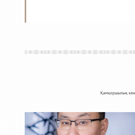
Қамқоршылық кеңе