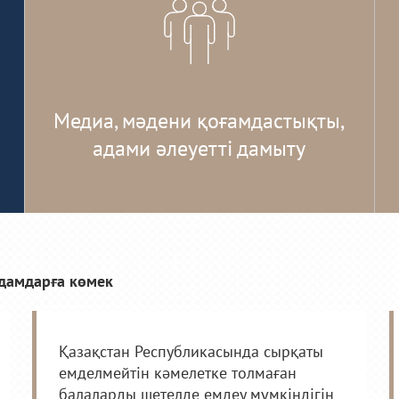
Медиа, мәдени қоғамдастықты,
адами әлеуетті дамыту
дамдарға көмек
Қазақстан Республикасында сырқаты
емделмейтін кәмелетке толмаған
балаларды шетелде емдеу мүмкіндігін