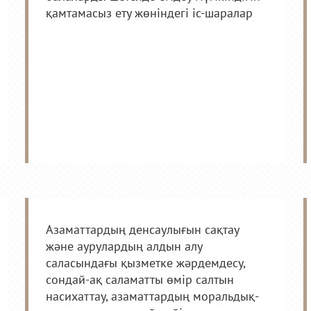
қамтамасыз ету жөніндегі іс-шаралар
Азаматтардың денсаулығын сақтау
және аурулардың алдын алу
саласындағы қызметке жәрдемдесу,
сондай-ақ саламатты өмір салтын
насихаттау, азаматтардың моральдық-