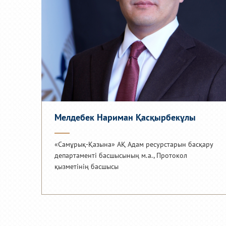
Мелдебек Нариман Қасқырбекұлы
«Самұрық-Қазына» АҚ Адам ресурстарын басқару
департаменті басшысының м.а., Протокол
қызметінің басшысы