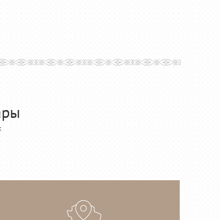
ары
: