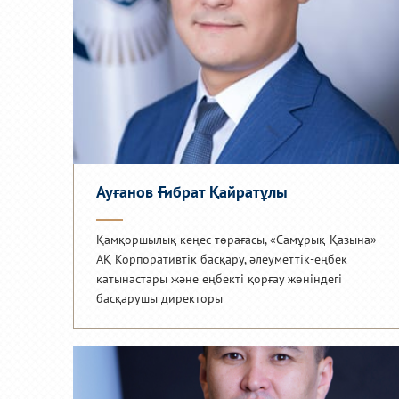
Ауғанов Ғибрат Қайратұлы
Қамқоршылық кеңес төрағасы, «Самұрық-Қазына»
АҚ Корпоративтік басқару, әлеуметтік-еңбек
қатынастары және еңбекті қорғау жөніндегі
басқарушы директоры