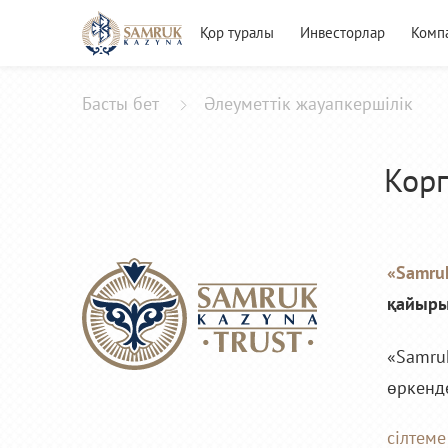
Қор туралы
Инвесторлар
Комп
Басты бет
Әлеуметтік жауапкершілік
Корп
«Samruk
қайыры
«Samruk
өркенде
сілтеме