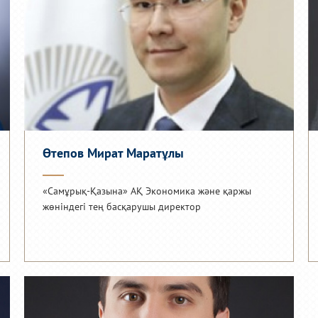
Өтепов Мират Маратұлы
«Самұрық-Қазына» АҚ Экономика және қаржы
жөніндегі тең басқарушы директор