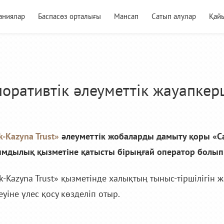
аниялар
Баспасөз орталығы
Мансап
Сатып алулар
Қай
оративтік әлеуметтік жауапкер
-Kazyna Trust»
әлеуметтік жобаларды дамыту қоры «
мдылық қызметіне қатысты бірыңғай оператор болып
-Kazyna Trust» қызметінде халықтың тыныс-тіршілігін 
уіне үлес қосу көзделіп отыр.