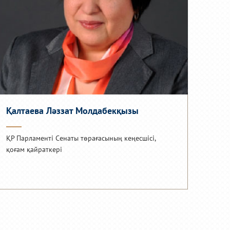
Қалтаева Ләззат Молдабекқызы
ҚР Парламенті Сенаты төрағасының кеңесшісі,
қоғам қайраткері