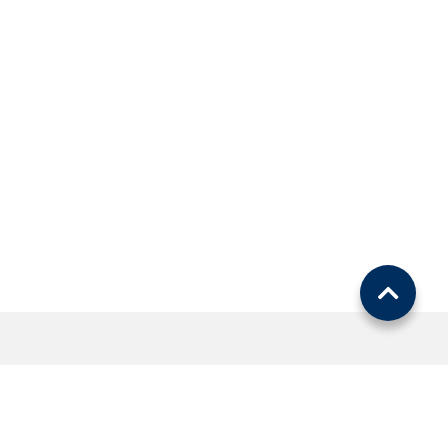
ОЛЫҒЫРАҚ БАСҚА БӨЛІМДЕРДЕ