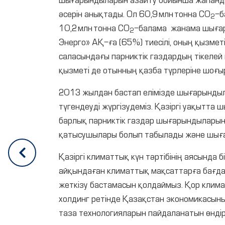
шығарындыларын азайту бойынша жаһандық
әсерін анықтады. Ол 60,9 млн тонна CO
-б
2
10,2 млн тонна CO
-балама жанама шығар
2
Энерго» АҚ-ға (65 %) тиесілі, оның қызме
саласындағы парниктік газдардың тікеле
қызметі де отынның қазба түрлеріне шоғы
2013 жылдан бастап елімізде шығарындыла
түгендеуді жүргізудеміз. Қазіргі уақытта
барлық парниктік газдар шығарындыларыны
қатысушылары болып табылады және шыға
Қазіргі климаттық күн тәртібінің аясында 
айқындаған климаттық мақсаттарға бағда
жеткізу бастамасын қолдаймыз. Қор климат
холдинг ретінде Қазақстан экономикасының
таза технологияларын пайдаланатын өндір