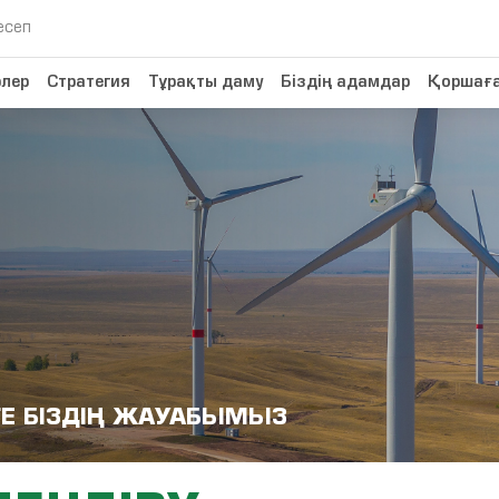
есеп
лер
Стратегия
Тұрақты даму
Біздің адамдар
Қоршаға
Е БІЗДІҢ ЖАУАБЫМЫЗ