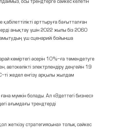
даймыз, осы трендтерге сәйкес келетін
е қабілеттілікті арттыруға бағытталған
штерді анықтау үшін 2022 жылы біз 2060
дамытудың үш сценарийі бойынша
рай көміртегі әсерін 10 %-ға төмендетуге
ен, автокөлікті электрлендіру деңгейін 19
С-ті жедел енгізу арқылы жылдам
ғана мүмкін болады. Ал «Әдеттегі бизнес»
ндегі ағымдағы трендтерді
қол жеткізу стратегиясына» толық сәйкес