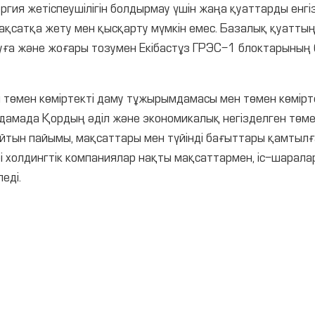
ргия жетіспеушілігін болдырмау үшін жаңа қуаттарды енгі
ақсатқа жету мен қысқарту мүмкін емес. Базалық қуаттың 
ға және жоғары тозумен Екібастұз ГРЭС-1 блоктарының бі
 төмен көміртекті даму тұжырымдамасы мен төмен көмірте
амада Қордың әділ және экономикалық негізделген төме
ын пайымы, мақсаттары мен түйінді бағыттары қамтылған
рі холдингтік компаниялар нақты мақсаттармен, іс-шарал
еді.