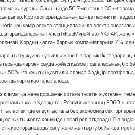
 күш-жігерді қолдайды. Бұл үшін Қор 2022 жылдың қор
аламаны құрады. Оның ішінде 50,7 млн тонна CO
-балама 
2
ындылар. Қор кәсіпорындарының ішінде парниктік газда
ті негізінен көмір электр станцияларында электр энергияс
й шығарындыларының үлесі («ҚазМұнайГаз» ҰК» АҚ және «
рланған. Қордың қалған барлық компанияларына 7 %-дан к
рды сату жүйесі құрылды және біз парниктік газдардың 
 шығарындылармен сауда жүйесі қызмет салаларының бір б
ң 50 %-ға жуығын қамтиды, алайда біздің ірі портфельд
рындыларға квоталар алады.
біз климатқа және қоршаған ортаға түсетін жүктемені төмен
рланамыз және Қазақстан Республикасының 2060 жылға д
тық аспектіде елеулі ықпалы бар экономика секторларында
 орнықты жолға көшуінде негізгі рөл атқарады. Біз өндірі
істік кәсіпорындарды салу және жаңғырту бойынша түрлі 