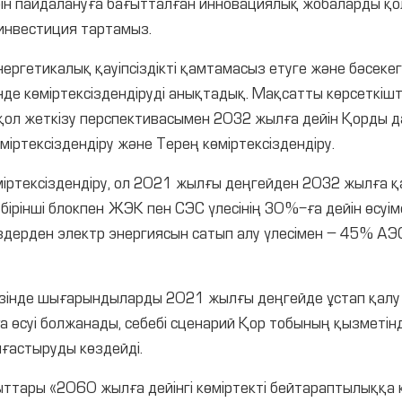
ін пайдалануға бағытталған инновациялық жобаларды қол
 инвестиция тартамыз.
нергетикалық қауіпсіздікті қамтамасыз етуге және бәсекег
інде көміртексіздендіруді анықтадық. Мақсатты көрсеткі
 қол жеткізу перспективасымен 2032 жылға дейін Қорды 
өміртексіздендіру және Терең көміртексіздендіру.
міртексіздендіру, ол 2021 жылғы деңгейден 2032 жылға қа
бірінші блокпен ЖЭК пен СЭС үлесінің 30 %-ға дейін өсуім
дерден электр энергиясын сатып алу үлесімен – 45 % АЭ
кезінде шығарындыларды 2021 жылғы деңгейде ұстап қалу 
-ға өсуі болжанады, себебі сценарий Қор тобының қызметі
лғастыруды көздейді.
ыттары «2060 жылға дейінгі көміртекті бейтараптылыққа 