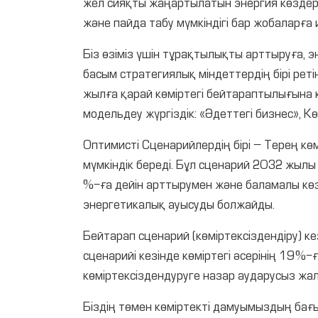
жел сияқты жаңартылатын энергия көздер
және пайда табу мүмкіндігі бар жобаларға
Біз өзіміз үшін тұрақтылықты арттыруға, э
басым стратегиялық міндеттердің бірі рет
жылға қарай көміртегі бейтараптылығына
модельдеу жүргіздік: «Әдеттегі бизнес», К
Оптимисті Сценарийлердің бірі – Терең кө
мүмкіндік береді. Бұл сценарий 2032 жылы 
%-ға дейін арттырумен және баламалы көз
энергетикалық ауысуды болжайды.
Бейтарап сценарий (көміртексіздендіру) 
сценарийі кезінде көміртегі әсерінің 19 %
көміртексіздендуруге назар аударусыз жа
Біздің төмен көміртекті дамуымыздың бағ