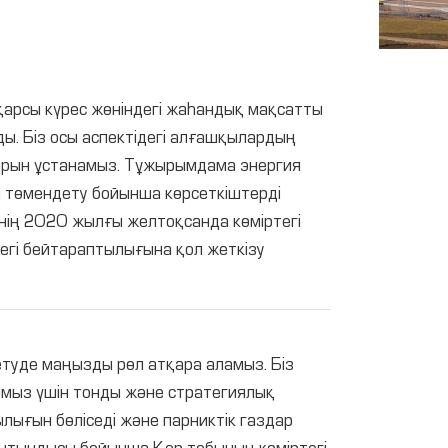
 қарсы күрес жөніндегі жаһандық мақсатты
ы. Біз осы аспектідегі алғашқылардың
тарын ұстанамыз. Тұжырымдама энергия
н төмендету бойынша көрсеткіштерді
нің 2020 жылғы желтоқсанда көміртегі
тегі бейтараптылығына қол жеткізу
летуде маңызды рөл атқара аламыз. Біз
ымыз үшін тонды және стратегиялық
ығын бөліседі және парниктік газдар