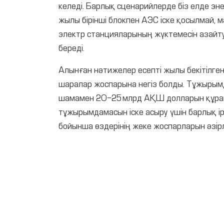
келеді. Барлық сценарийлерде біз елде эне
жылы бірінші блокпен АЭС іске қосылмай, м
электр станцияларының жүктемесін азайту
береді.
Алынған нәтижелер есепті жылы бекітілген
шаралар жоспарына негіз болды. Тұжырымд
шамамен 20-25 млрд АҚШ долларын құрайт
тұжырымдамасын іске асыру үшін барлық і
бойынша өздерінің жеке жоспарларын әзірл