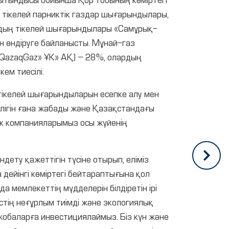
ытындысы бойынша Қор тобының көміртегі
тікелей парниктік газдар шығарындылары,
рдың тікелей шығарындылары «Самұрық-
ын өндіруге байланысты. Мұнай-газ
QazaqGaz» ҰК» АҚ) – 28 %, олардың
ем тиесілі.
тікелей шығарындыларын есепке алу мен
өлігін ғана жабады және Қазақстандағы
ік компанияларымыз осы жүйенің
дету қажеттігін түсіне отырып, еліміз
ейінгі көміртегі бейтараптығына қол
 мемлекеттің мүдделерін білдіретін ірі
стің неғұрлым тиімді және экологиялық
жобаларға инвестициялаймыз. Біз күн және