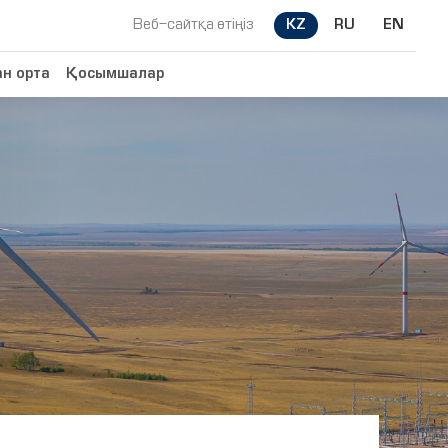
KZ
RU
EN
Веб-сайтқа өтіңіз
н орта
Қосымшалар