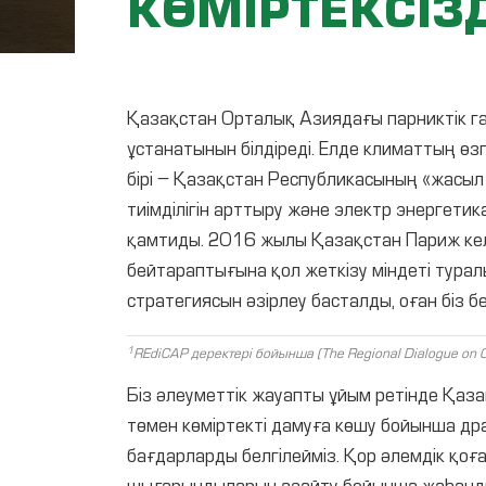
КӨМІРТЕКСІЗ
Қазақстан Орталық Азиядағы парниктік га
ұстанатынын білдіреді. Елде климаттың өз
бірі – Қазақстан Республикасының «жасы
тиімділігін арттыру және электр энергет
қамтиды. 2016 жылы Қазақстан Париж келі
бейтараптығына қол жеткізу міндеті турал
стратегиясын әзірлеу басталды, оған біз б
1
REdiCAP деректері бойынша (The Regional Dialogue on C
Біз әлеуметтік жауапты ұйым ретінде Қаза
төмен көміртекті дамуға көшу бойынша др
бағдарларды белгілейміз. Қор әлемдік қо