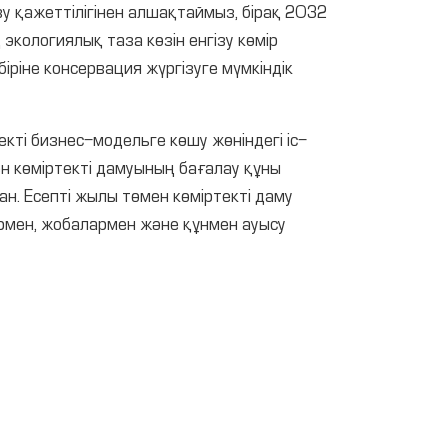
зу қажеттілігінен алшақтаймыз, бірақ 2032
экологиялық таза көзін енгізу көмір
ріне консервация жүргізуге мүмкіндік
кті бизнес-модельге көшу жөніндегі іс-
н көміртекті дамуының бағалау құны
. Есепті жылы төмен көміртекті даму
армен, жобалармен және құнмен ауысу