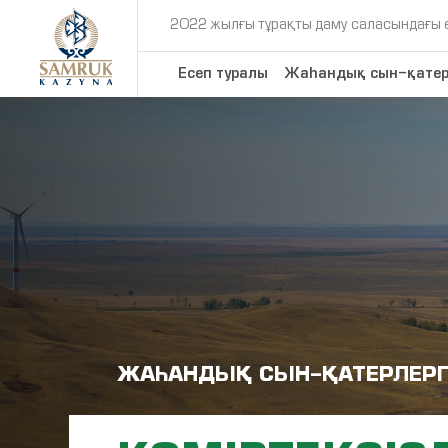
2022 жылғы тұрақты даму саласындағы 
Есеп туралы
Жаһандық сын-қатер
ЖАҺАНДЫҚ СЫН-ҚАТЕРЛЕРГ