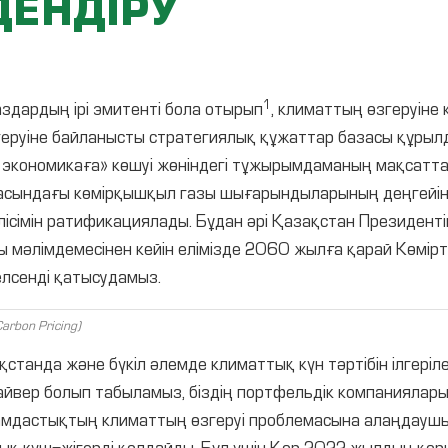
ДЕНДІРУ
1
здардың ірі эмитенті бола отырып
, климаттың өзгеруіне
геруіне байланысты стратегиялық құжаттар базасы құрылд
л экономикаға» көшуі жөніндегі тұжырымдаманың мақсат
икасындағы көмірқышқыл газы шығарындыларының деңгейі
сімін ратификациялады. Бұдан әрі Қазақстан Президенті
ы мәлімдемесінен кейін елімізде 2060 жылға қарай Көмір
елсенді қатысудамыз.
arbon Pricing)
қстанда және бүкіл әлемде климаттық күн тәртібін ілгері
айвер болып табыламыз, біздің портфельдік компаниялар
ғамдастықтың климаттың өзгеруі проблемасына алаңдаушыл